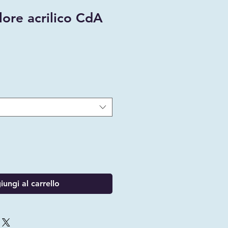
lore acrilico CdA
ungi al carrello