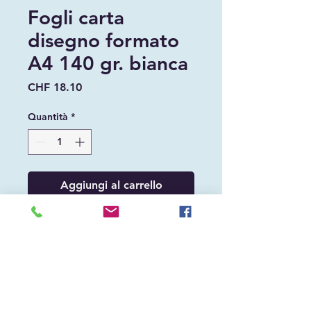
Fogli carta
disegno formato
A4 140 gr. bianca
Prezzo
CHF 18.10
Quantità
*
Aggiungi al carrello
Fogli carta disegno formato A4, 140 gr.
bianca, 100 fogli.
+41 91 826 34 35
info@mondohobby.ch