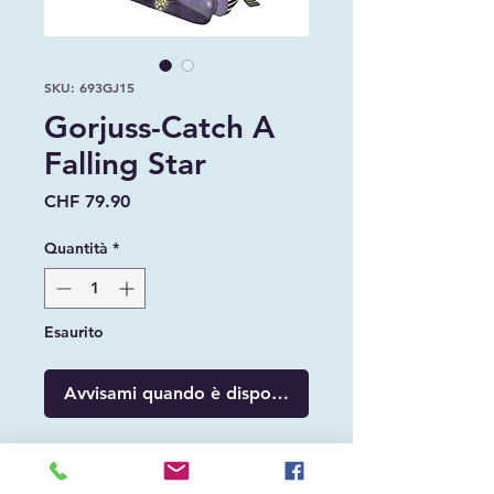
SKU: 693GJ15
Gorjuss-Catch A
Falling Star
Prezzo
CHF 79.90
Quantità
*
Esaurito
Avvisami quando è disponibile
Zaino scuola Gorjuss-Catch A Falling Star
con 2 Zip.