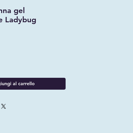
nna gel
le Ladybug
ungi al carrello