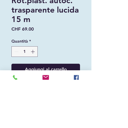
Rot.plast. autoc.
trasparente lucida
15 m
Prezzo
CHF 69.00
Quantità
*
Aggiungi al carrello
Rot.plast. autoc. trasparente lucida 15 m
+41 91 826 34 35
info@mondohobby.ch