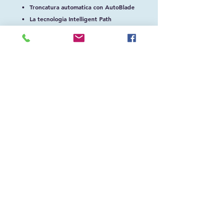
Troncatura automatica con AutoBlade
La tecnologia Intelligent Path
consente il taglio preciso di carta
sottile e facilita i tagli multistrato
Taglia fino a una lunghezza di 488 cm,
larghezza di taglio completa di 30,48
cm
Con doppio carrello portautensili e
connessione Bluetooth
+41 91 826 34 35
info@mondohobby.ch