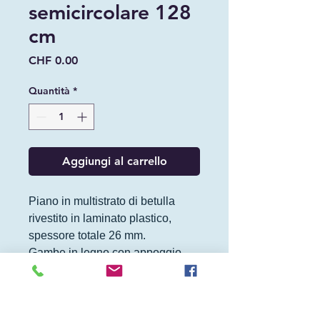
semicircolare 128
cm
Prezzo
CHF 0.00
Quantità
*
Aggiungi al carrello
Piano in multistrato di betulla
rivestito in laminato plastico,
spessore totale 26 mm.
Gambe in legno con appoggio
anti-rumore.
Colori del piano e delle parti
metalliche secondo campionario